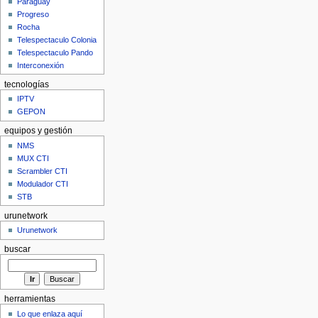
Paraguay
Progreso
Rocha
Telespectaculo Colonia
Telespectaculo Pando
Interconexión
tecnologías
IPTV
GEPON
equipos y gestión
NMS
MUX CTI
Scrambler CTI
Modulador CTI
STB
urunetwork
Urunetwork
buscar
herramientas
Lo que enlaza aquí