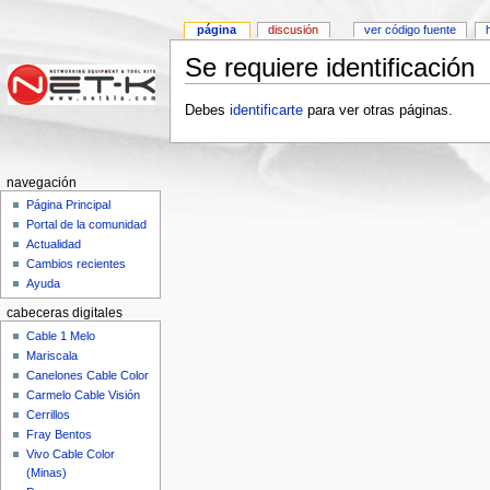
página
discusión
ver código fuente
h
Se requiere identificación
Debes
identificarte
para ver otras páginas.
navegación
Página Principal
Portal de la comunidad
Actualidad
Cambios recientes
Ayuda
cabeceras digitales
Cable 1 Melo
Mariscala
Canelones Cable Color
Carmelo Cable Visión
Cerrillos
Fray Bentos
Vivo Cable Color
(Minas)